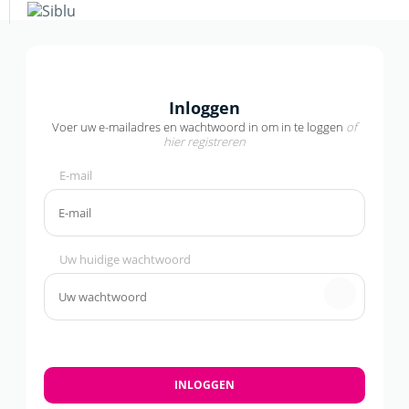
Overslaan
en
naar
de
+
inhoud
gaan
−
Inloggen
Voer uw e-mailadres en wachtwoord in om in te loggen
of
hier registreren
E-mail
Uw huidige wachtwoord